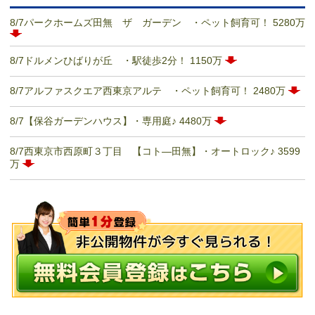
8/7パークホームズ田無 ザ ガーデン ・ペット飼育可！ 5280万
8/7ドルメンひばりが丘 ・駅徒歩2分！ 1150万
8/7アルファスクエア⻄東京アルテ ・ペット飼育可！ 2480万
8/7【保谷ガーデンハウス】・専用庭♪ 4480万
8/7西東京市西原町３丁目 【コト―田無】・オートロック♪ 3599
万