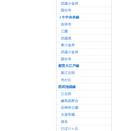
武蔵小金井
国分寺
ＪＲ中央本線
吉祥寺
三鷹
武蔵境
東小金井
武蔵小金井
国分寺
都営大江戸線
新江古田
光が丘
西武池袋線
江古田
練馬高野台
石神井公園
大泉学園
保谷
ひばりヶ丘