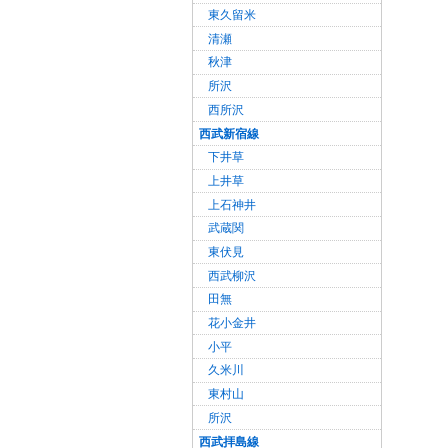
東久留米
清瀬
秋津
所沢
西所沢
西武新宿線
下井草
上井草
上石神井
武蔵関
東伏見
西武柳沢
田無
花小金井
小平
久米川
東村山
所沢
西武拝島線