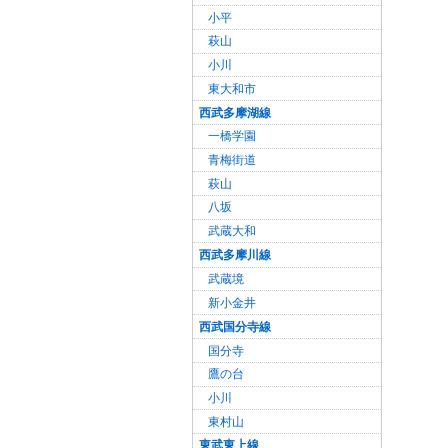
小平
萩山
小川
東大和市
西武多摩湖線
一橋学園
青梅街道
萩山
八坂
武蔵大和
西武多摩川線
武蔵境
新小金井
西武国分寺線
国分寺
鷹の台
小川
東村山
東武東上線