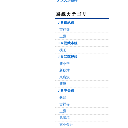
オススメ物件
路線カテゴリ
ＪＲ総武線
吉祥寺
三鷹
ＪＲ総武本線
横芝
ＪＲ武蔵野線
新小平
新秋津
東所沢
新座
ＪＲ中央線
荻窪
吉祥寺
三鷹
武蔵境
東小金井