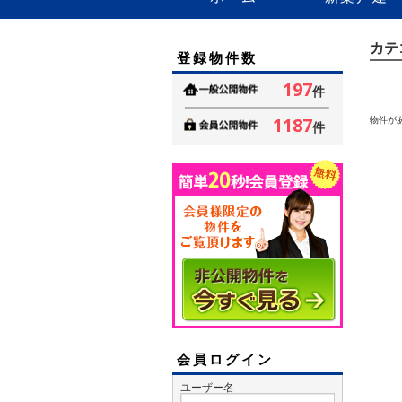
カテ
登録物件数
197
件
1187
物件が
件
会員ログイン
ユーザー名