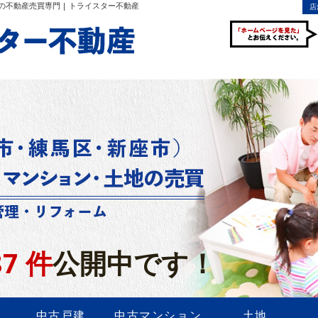
不動産売買専門 | トライスター不動産
店
87
件
公開中です！
中古戸建
中古マンション
土地