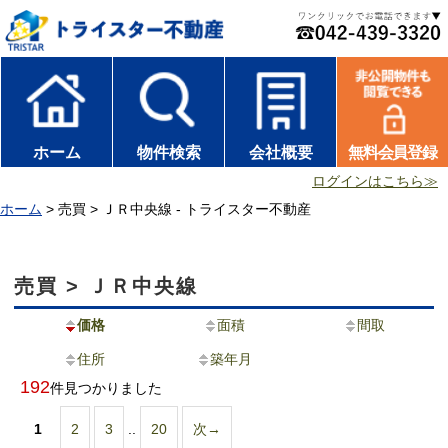
ホーム
物件検索
会社概要
無料会員登録
ログインはこちら≫
ホーム
> 売買 > ＪＲ中央線 - トライスター不動産
売買 > ＪＲ中央線
価格
面積
間取
住所
築年月
192
件見つかりました
1
2
3
..
20
次→