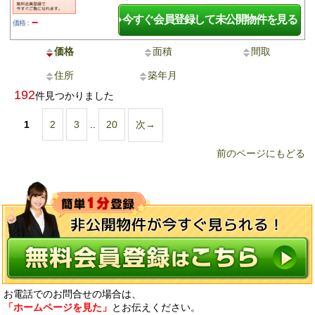
今すぐ会員登録して未公開物件を見る
--
価格：
価格
面積
間取
住所
築年月
192
件見つかりました
1
2
3
..
20
次→
前のページにもどる
お電話でのお問合せの場合は、
「ホームページを見た」
とお伝えください。