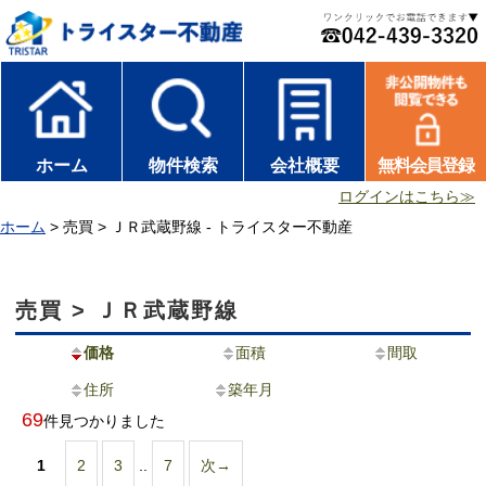
ホーム
物件検索
会社概要
無料会員登録
ログインはこちら≫
ホーム
> 売買 > ＪＲ武蔵野線 - トライスター不動産
売買 > ＪＲ武蔵野線
価格
面積
間取
住所
築年月
69
件見つかりました
1
2
3
..
7
次→