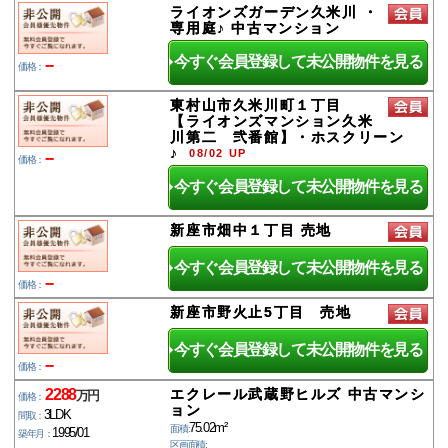
ライオンズガーデン久米川 ・
専用庭♪ 中古マンション
今すぐ会員登録して未公開物件を見る
--
価格：
東村山市久米川町１丁目
【ライオンズマンション久米
川第二 弐番館】・ホスクリーン
♪
08/02 UP
--
価格：
今すぐ会員登録して未公開物件を見る
新座市畑中１丁目 売地
今すぐ会員登録して未公開物件を見る
--
価格：
新座市野火止5丁目 売地
今すぐ会員登録して未公開物件を見る
--
価格：
2288
エクレール武蔵野ヒルズ 中古マンシ
万円
価格：
ョン
3LDK
間取：
75.02m²
面積:
1995/01
築年月：
区画面積: